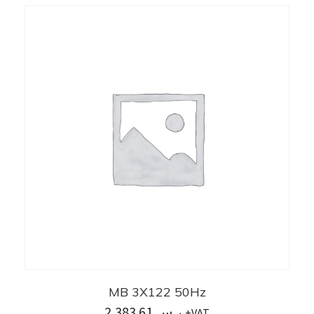
MB 3X122 50Hz
2,383.61
ر.س
+VAT