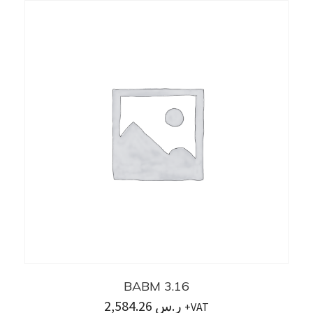
BABM 3.16
2,584.26
ر.س
+VAT