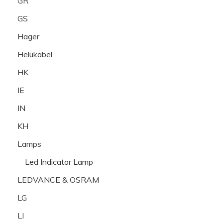
GR
GS
Hager
Helukabel
HK
IE
IN
KH
Lamps
Led Indicator Lamp
LEDVANCE & OSRAM
LG
LI