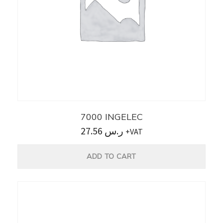
7000 INGELEC
27.56
ر.س
+VAT
ADD TO CART