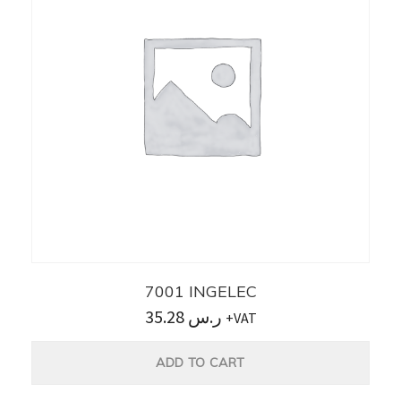
7001 INGELEC
35.28
ر.س
+VAT
ADD TO CART