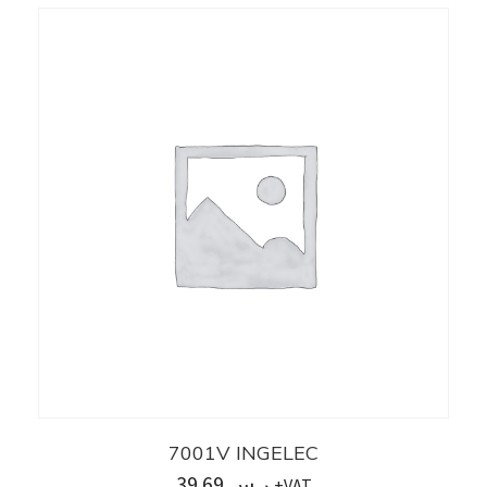
7001V INGELEC
39.69
ر.س
+VAT