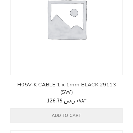
H05V-K CABLE 1 x 1mm BLACK 29113
(SW)
126.79
ر.س
+VAT
ADD TO CART