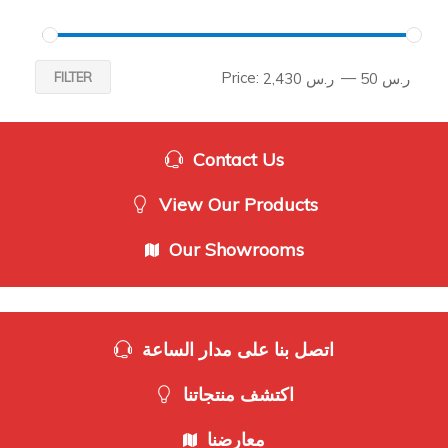
Price:
—
FILTER
ر.س 50
ر.س 2,430
Contact Us
View Our Products
Our Showrooms
اتصل بنا على مدار الساعة
اكتشف منتجاتنا
معارضنا