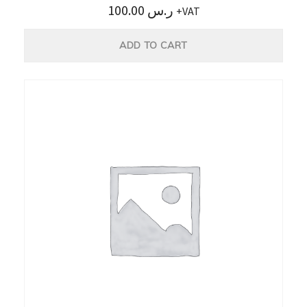
100.00
ر.س
+VAT
ADD TO CART