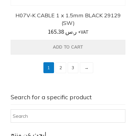
H07V-K CABLE 1 x 1.5mm BLACK 29129
(SW)
165.38
ر.س
+VAT
ADD TO CART
1
2
3
→
Search for a specific product
ابحث عن منتج